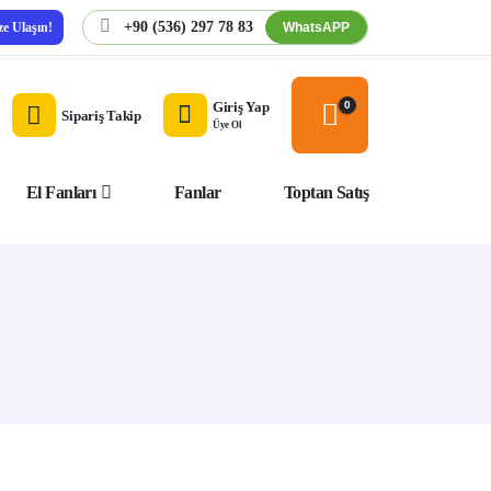
+90 (536) 297 78 83
WhatsAPP
ze Ulaşın!
Giriş Yap
0
Sipariş Takip
Üye Ol
El Fanları
Fanlar
Toptan Satış