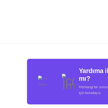
Yardıma i
mı?
Herhangi bir soru
için buradayız.