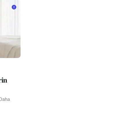
0
rin
 Daha