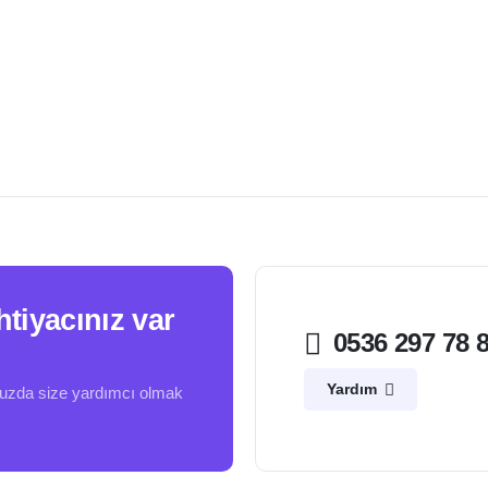
htiyacınız var
0536 297 78 
Yardım
nuzda size yardımcı olmak