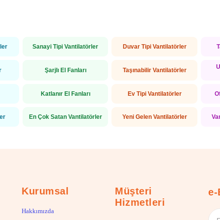
ler
Sanayi Tipi Vantilatörler
Duvar Tipi Vantilatörler
T
U
r
Şarjlı El Fanları
Taşınabilir Vantilatörler
Katlanır El Fanları
Ev Tipi Vantilatörler
Of
ler
En Çok Satan Vantilatörler
Yeni Gelen Vantilatörler
Va
Kurumsal
Müşteri
e-
Hizmetleri
Hakkımızda