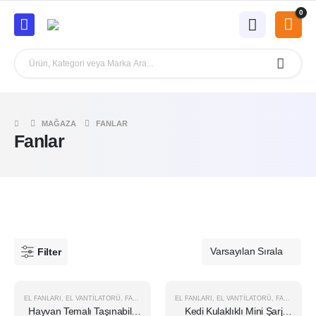
0
MAĞAZA
FANLAR
Fanlar
Filter
EL FANLARI
,
EL VANTILATORÜ
,
FANLAR
EL FANLARI
,
EL VANTILATORÜ
,
FANLAR
ÖNE ÇIKAN
ÖNE ÇIKAN
Hayvan Temalı Taşınabilir
Kedi Kulaklıklı Mini Şarj
-13%
-24%