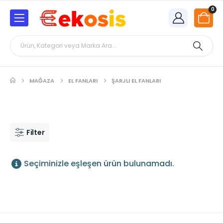
0
MAĞAZA
EL FANLARI
ŞARJLI EL FANLARI
Filter
Seçiminizle eşleşen ürün bulunamadı.