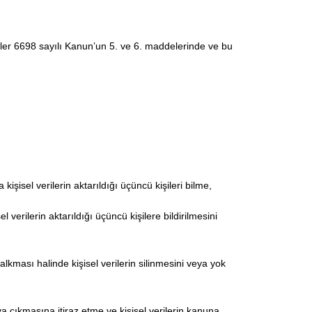
eriler 6698 sayılı Kanun’un 5. ve 6. maddelerinde ve bu
işisel verilerin aktarıldığı üçüncü kişileri bilme,
verilerin aktarıldığı üçüncü kişilere bildirilmesini
kması halinde kişisel verilerin silinmesini veya yok
ya çıkmasına itiraz etme ve kişisel verilerin kanuna