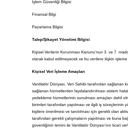
İşlem Güvenliği Bilgisi
Finansal Bilgi
Pazarlama Bilgisi
Talep/Şikayet Yönetimi Bilgisi
Kişisel Verilerin Korunması Kanunu’nun 3. ve 7. madde
olarak kabul edilmeyecek ve bu verilere ilişkin işleme f
Kişisel Veri İşleme Amaçları
Vantilatör Dünyası, Veri Sahibi tarafından sağlanan kiş
sağlanan hizmetlerden faydalandırılması sistem hataları
yedekleme hizmetlerinin sunulması amaçları dahil olma
birimleri tarafından yapılması ve ilgili iş süreçlerinin y
kişilere önerilmesi ve tanıtılması için gerekli olan aktiv
tarafından gerekli çalışmaların yapılması ve buna bağlı 
güvenliğinin temini ile Vantilatör Dünyası’nın ticari ve/