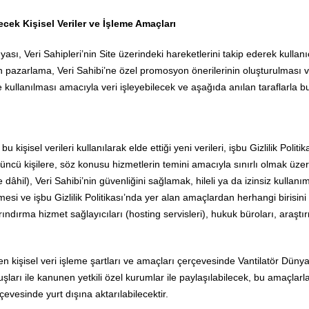
cek Kişisel Veriler ve İşleme Amaçları
sı, Veri Sahipleri’nin Site üzerindeki hareketlerini takip ederek kullanıc
pazarlama, Veri Sahibi’ne özel promosyon önerilerinin oluşturulması v
e kullanılması amacıyla veri işleyebilecek ve aşağıda anılan taraflarla bu 
bu kişisel verileri kullanılarak elde ettiği yeni verileri, işbu Gizlilik Polit
ncü kişilere, söz konusu hizmetlerin temini amacıyla sınırlı olmak üzere 
rme dâhil), Veri Sahibi’nin güvenliğini sağlamak, hileli ya da izinsiz kull
rilmesi ve işbu Gizlilik Politikası’nda yer alan amaçlardan herhangi biris
ndırma hizmet sağlayıcıları (hosting servisleri), hukuk büroları, araştırma
en kişisel veri işleme şartları ve amaçları çerçevesinde Vantilatör Dünyası 
şları ile kanunen yetkili özel kurumlar ile paylaşılabilecek, bu amaçlarla
çevesinde yurt dışına aktarılabilecektir.