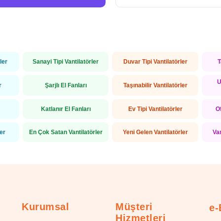
ler
Sanayi Tipi Vantilatörler
Duvar Tipi Vantilatörler
T
U
r
Şarjlı El Fanları
Taşınabilir Vantilatörler
Katlanır El Fanları
Ev Tipi Vantilatörler
Of
ler
En Çok Satan Vantilatörler
Yeni Gelen Vantilatörler
Va
Kurumsal
Müşteri
e-
Hizmetleri