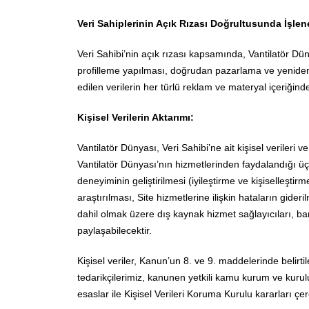
Veri Sahiplerinin Açık Rızası Doğrultusunda İşlene
Veri Sahibi’nin açık rızası kapsamında, Vantilatör Dünya
profilleme yapılması, doğrudan pazarlama ve yeniden 
edilen verilerin her türlü reklam ve materyal içeriğind
Kişisel Verilerin Aktarımı:
Vantilatör Dünyası, Veri Sahibi’ne ait kişisel verileri ve 
Vantilatör Dünyası’nın hizmetlerinden faydalandığı üçü
deneyiminin geliştirilmesi (iyileştirme ve kişiselleşti
araştırılması, Site hizmetlerine ilişkin hataların gide
dahil olmak üzere dış kaynak hizmet sağlayıcıları, barı
paylaşabilecektir.
Kişisel veriler, Kanun’un 8. ve 9. maddelerinde belirtil
tedarikçilerimiz, kanunen yetkili kamu kurum ve kurulu
esaslar ile Kişisel Verileri Koruma Kurulu kararları çer