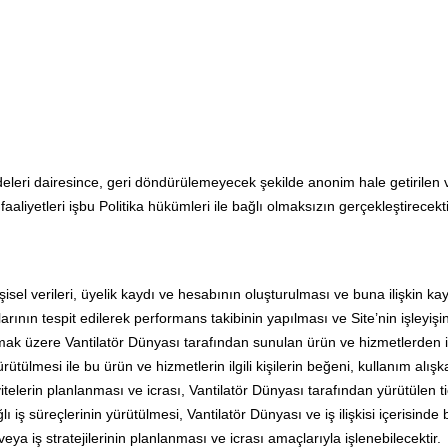
leri dairesince, geri döndürülemeyecek şekilde anonim hale getirilen ve
aaliyetleri işbu Politika hükümleri ile bağlı olmaksızın gerçekleştirecekti
isel verileri, üyelik kaydı ve hesabının oluşturulması ve buna ilişkin kay
nın tespit edilerek performans takibinin yapılması ve Site’nin işleyişinin
k üzere Vantilatör Dünyası tarafından sunulan ürün ve hizmetlerden ilgil
ürütülmesi ile bu ürün ve hizmetlerin ilgili kişilerin beğeni, kullanım alışkan
itelerin planlanması ve icrası, Vantilatör Dünyası tarafından yürütülen ticari
iş süreçlerinin yürütülmesi, Vantilatör Dünyası ve iş ilişkisi içerisinde b
veya iş stratejilerinin planlanması ve icrası amaçlarıyla işlenebilecektir.