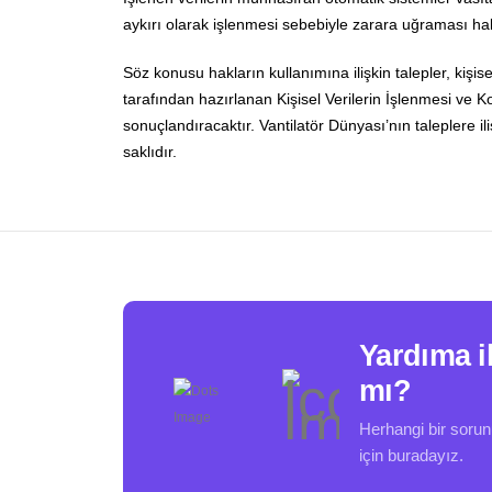
aykırı olarak işlenmesi sebebiyle zarara uğraması hali
Söz konusu hakların kullanımına ilişkin talepler, kiş
tarafından hazırlanan Kişisel Verilerin İşlenmesi ve Kor
sonuçlandıracaktır. Vantilatör Dünyası’nın taleplere il
saklıdır.
Yardıma i
mı?
Herhangi bir soru
için buradayız.