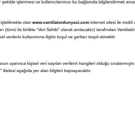
ekilde işlenmesi ve kullanıcılarımızı bu bağlamda bilgilendirmek amacı
 işletilmekte olan
www.vantilatordunyasi.com
internet sitesi ile mobil
ıları (tümü ile birlikte “Veri Sahibi” olarak anılacaktır) tarafından Vantil
sel verilerin kullanımına ilişkin koşul ve şartları tespit etmektir.
un uyarınca kişisel veri sayılan verilerin hangileri olduğu sıralanmıştır
 ifadesi aşağıda yer alan bilgileri kapsayacaktır.