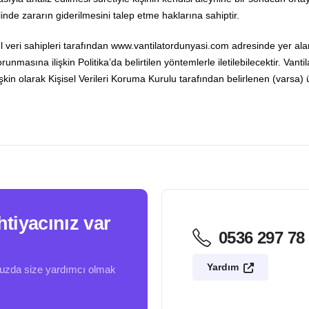
nde zararın giderilmesini talep etme haklarına sahiptir.
isel veri sahipleri tarafından www.vantilatordunyasi.com adresinde yer 
unmasına ilişkin Politika’da belirtilen yöntemlerle iletilebilecektir. Vant
işkin olarak Kişisel Verileri Koruma Kurulu tarafından belirlenen (varsa)
htiyacınız var
0536 297 78
Yardım
nuzda size yardımcı olmak