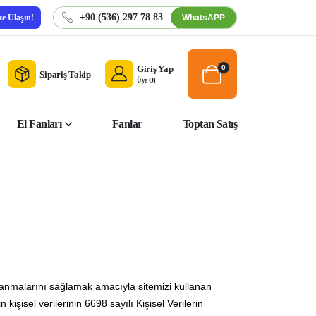
+90 (536) 297 78 83
WhatsAPP
ze Ulaşın!
Giriş Yap
0
Sipariş Takip
Üye Ol
El Fanları
Fanlar
Toptan Satış
dalanmalarını sağlamak amacıyla sitemizi kullanan
 kişisel verilerinin 6698 sayılı Kişisel Verilerin