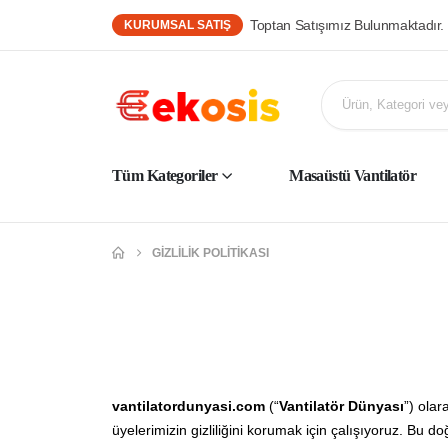
Toptan Satışımız Bulunmaktadır.
KURUMSAL SATIŞ
Tüm Kategoriler
Masaüstü Vantilatör
GIZLILIK POLITIKASI
vantilatordunyasi.com
(“
Vantilatör Dünyası
”) olar
üyelerimizin gizliliğini korumak için çalışıyoruz. Bu doğr