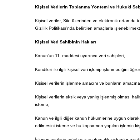
Kişisel Verilerin Toplanma Yöntemi ve Hukuki Se
Kişisel veriler, Site üzerinden ve elektronik ortamda 
Gizlilik Politikası’nda belirtilen amaçlarla işlenebilmek
Kişisel Veri Sahibinin Hakları
Kanun’un 11. maddesi uyarınca veri sahipleri,
Kendileri ile ilgili kişisel veri işlenip işlenmediğini öğr
Kişisel verilerin işlenme amacını ve bunların amacına u
Kişisel verilerin eksik veya yanlış işlenmiş olması hal
isteme,
Kanun ve ilgili diğer kanun hükümlerine uygun olarak 
edilmesini isteme ve bu kapsamda yapılan işlemin kişise
İşlenen verilerin münhasıran otomatik sistemler vasıta