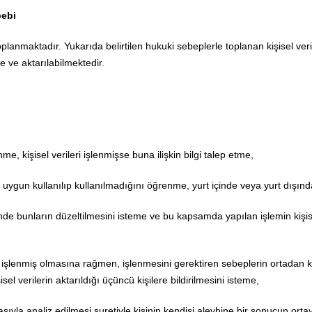
bebi
toplanmaktadır. Yukarıda belirtilen hukuki sebeplerle toplanan kişisel v
te ve aktarılabilmektedir.
enme, kişisel verileri işlenmişse buna ilişkin bilgi talep etme,
ygun kullanılıp kullanılmadığını öğrenme, yurt içinde veya yurt dışında k
inde bunların düzeltilmesini isteme ve bu kapsamda yapılan işlemin kişisel 
işlenmiş olmasına rağmen, işlenmesini gerektiren sebeplerin ortadan kal
l verilerin aktarıldığı üçüncü kişilere bildirilmesini isteme,
sıyla analiz edilmesi suretiyle kişinin kendisi aleyhine bir sonucun orta