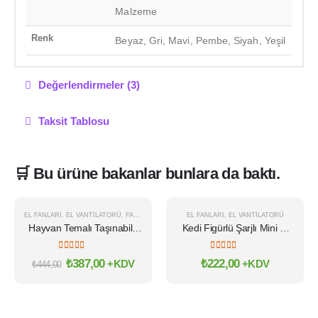
Malzeme
Renk
Beyaz, Gri, Mavi, Pembe, Siyah, Yeşil
Değerlendirmeler (3)
Taksit Tablosu
🛒 Bu ürüne bakanlar bunlara da baktı.
EL FANLARI
,
EL VANTILATORÜ
,
FANLAR
EL FANLARI
,
EL VANTILATORÜ
ÖNE ÇIKAN
Hayvan Temalı Taşınabilir
Kedi Figürlü Şarjlı Mini El
-13%
Şarjlı El Fanı Vantilatör
Fanı USB mini Vantilatör
5.00
out of 5
5.00
out of 5
Orijinal
Şu
₺
387,00
₺
222,00
+KDV
+KDV
₺
444,00
fiyat:
andaki
₺444,00.
fiyat:
₺387,00.