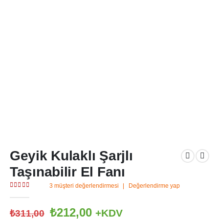
Geyik Kulaklı Şarjlı
Taşınabilir El Fanı
3
müşteri değerlendirmesi
|
Değerlendirme yap
5.00
out of 5
Orijinal
Şu
₺
212,00
+KDV
₺
311,00