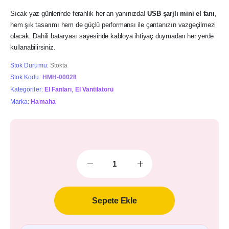
fiyat:
andaki
₺311,00.
fiyat:
Sıcak yaz günlerinde ferahlık her an yanınızda!
USB şarjlı mini el fanı
,
₺212,00.
hem şık tasarımı hem de güçlü performansı ile çantanızın vazgeçilmezi
olacak. Dahili bataryası sayesinde kabloya ihtiyaç duymadan her yerde
kullanabilirsiniz.
Stok Durumu:
Stokta
Stok Kodu:
HMH-00028
Kategoriler:
El Fanları
,
El Vantilatorü
Marka:
Hamaha
Sepete Ekle