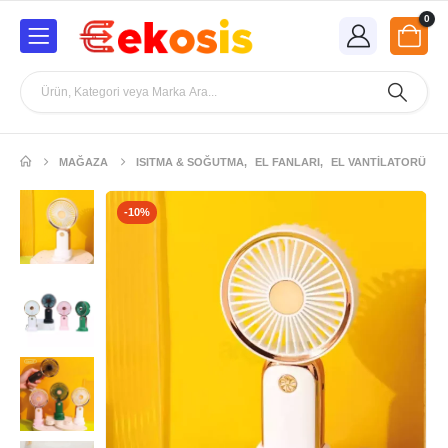
0
MAĞAZA
ISITMA & SOĞUTMA
,
EL FANLARI
,
EL VANTILATORÜ
-10%