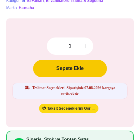
Kategoriler:
El Fanları
,
El Vantilatorü
,
Isıtma & Soğutma
Marka:
Hamaha
Sepete Ekle
Teslimat Seçenekleri: Siparişiniz 07.08.2026 kargoya
verilecektir.
💳 Taksit Seçeneklerini Gör →
Sipariş, Stok ve Toptan Satış